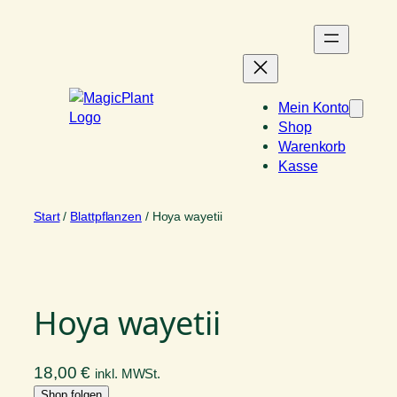
Zum
Inhalt
springen
Mein Konto
Shop
Warenkorb
Kasse
Start
/
Blattpflanzen
/ Hoya wayetii
Hoya wayetii
18,00
€
inkl. MWSt.
Shop folgen