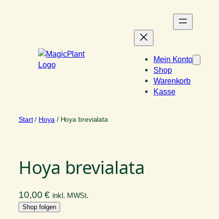
Zum
Inhalt
springen
Mein Konto
Shop
Warenkorb
Kasse
Start
/
Hoya
/ Hoya brevialata
Hoya brevialata
10,00
€
inkl. MWSt.
Shop folgen