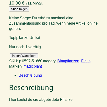
10,00
€
inkl. MWSt.
Shop folgen
Keine Sorge: Du erhältst maximal eine
Zusammenfassung pro Tag, wenn neue Artikel online
gehen.
Topfpflanze Unikat
Nur noch 1 vorrätig
F
In den Warenkorb
i
SKU:
p.0597-5166
Category:
Blattpflanzen
, 
Ficus
c
Marken:
magicplant
u
Beschreibung
s
e
Beschreibung
l
a
s
Hier kaufst du die abgebildete Pflanze
i