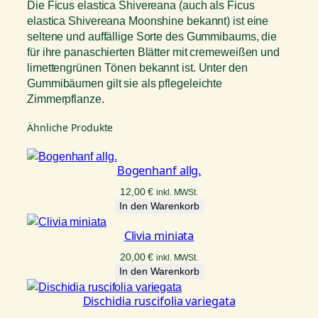
c
Die Ficus elastica Shivereana (auch als Ficus
a
elastica Shivereana Moonshine bekannt) ist eine
s
seltene und auffällige Sorte des Gummibaums, die
h
für ihre panaschierten Blätter mit cremeweißen und
i
limettengrünen Tönen bekannt ist. Unter den
v
Gummibäumen gilt sie als pflegeleichte
e
Zimmerpflanze.
r
Ähnliche Produkte
e
a
n
Bogenhanf allg.
a
M
12,00
€
inkl. MWSt.
In den Warenkorb
e
n
Clivia miniata
g
e
20,00
€
inkl. MWSt.
In den Warenkorb
Dischidia ruscifolia variegata