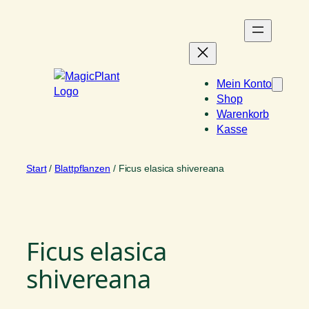
Zum
Inhalt
springen
Mein Konto
Shop
Warenkorb
Kasse
Start
/
Blattpflanzen
/ Ficus elasica shivereana
Ficus elasica
shivereana