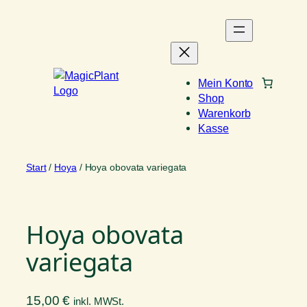
Zum
Inhalt
springen
Mein Konto
Shop
Warenkorb
Kasse
Start
/
Hoya
/ Hoya obovata variegata
Hoya obovata
variegata
15,00
€
inkl. MWSt.