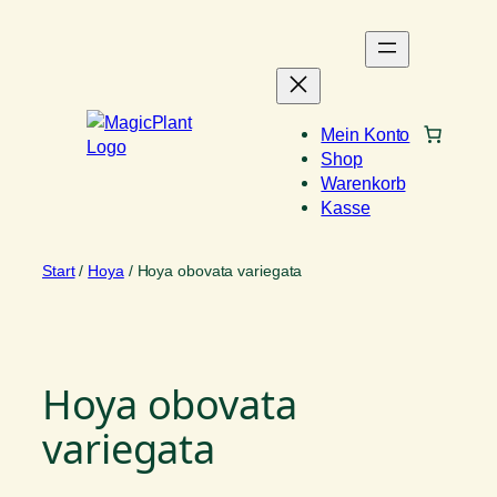
Zum
Inhalt
springen
Mein Konto
Shop
Warenkorb
Kasse
Start
/
Hoya
/ Hoya obovata variegata
Hoya obovata
variegata