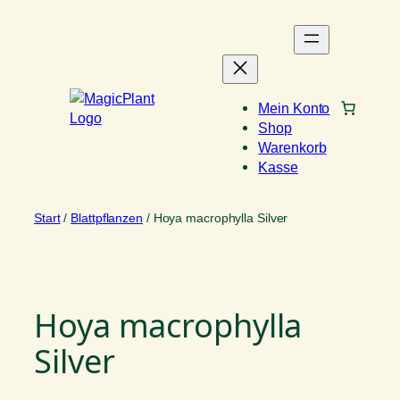
Zum
Inhalt
springen
Mein Konto
Shop
Warenkorb
Kasse
Start
/
Blattpflanzen
/ Hoya macrophylla Silver
Hoya macrophylla
Silver