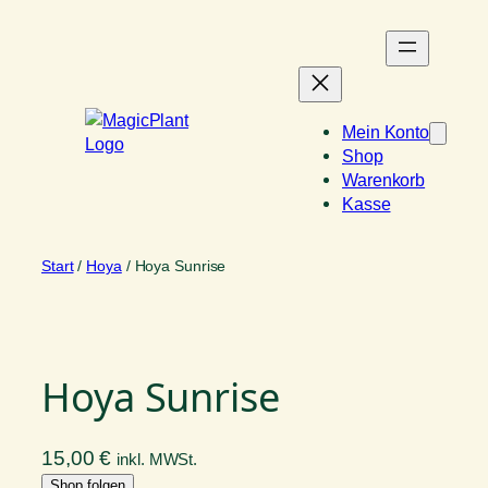
Zum
Inhalt
springen
Mein Konto
Shop
Warenkorb
Kasse
Start
/
Hoya
/ Hoya Sunrise
Hoya Sunrise
15,00
€
inkl. MWSt.
Shop folgen