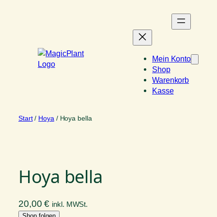
Zum
Inhalt
springen
Mein Konto
Shop
Warenkorb
Kasse
Start
/
Hoya
/ Hoya bella
Hoya bella
20,00
€
inkl. MWSt.
Shop folgen