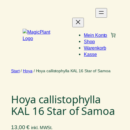
Zum
Inhalt
springen
Mein Konto
Shop
Warenkorb
Kasse
Start
/
Hoya
/ Hoya callistophylla KAL 16 Star of Samoa
Hoya callistophylla
KAL 16 Star of Samoa
13,00
€
inkl. MWSt.