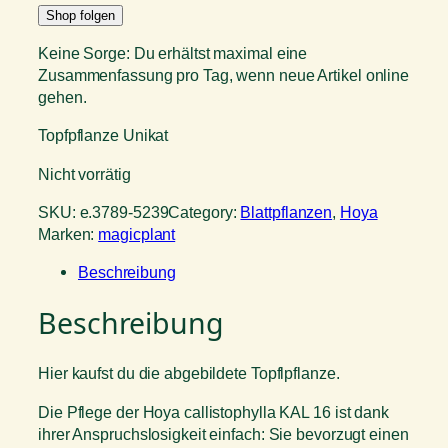
Shop folgen
Keine Sorge: Du erhältst maximal eine
Zusammenfassung pro Tag, wenn neue Artikel online
gehen.
Topfpflanze Unikat
Nicht vorrätig
SKU:
e.3789-5239
Category:
Blattpflanzen
, 
Hoya
Marken:
magicplant
Beschreibung
Beschreibung
Hier kaufst du die abgebildete Topflpflanze.
Die Pflege der Hoya callistophylla KAL 16 ist dank
ihrer Anspruchslosigkeit einfach: Sie bevorzugt einen