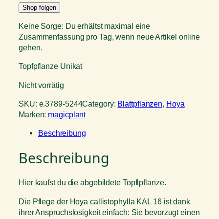
Shop folgen
Keine Sorge: Du erhältst maximal eine
Zusammenfassung pro Tag, wenn neue Artikel online
gehen.
Topfpflanze Unikat
Nicht vorrätig
SKU:
e.3789-5244
Category:
Blattpflanzen
, 
Hoya
Marken:
magicplant
Beschreibung
Beschreibung
Hier kaufst du die abgebildete Topflpflanze.
Die Pflege der Hoya callistophylla KAL 16 ist dank
ihrer Anspruchslosigkeit einfach: Sie bevorzugt einen