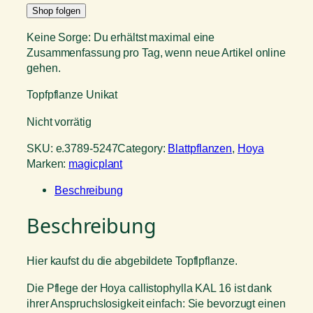
Shop folgen
Keine Sorge: Du erhältst maximal eine
Zusammenfassung pro Tag, wenn neue Artikel online
gehen.
Topfpflanze Unikat
Nicht vorrätig
SKU:
e.3789-5247
Category:
Blattpflanzen
, 
Hoya
Marken:
magicplant
Beschreibung
Beschreibung
Hier kaufst du die abgebildete Topflpflanze.
Die Pflege der Hoya callistophylla KAL 16 ist dank
ihrer Anspruchslosigkeit einfach: Sie bevorzugt einen