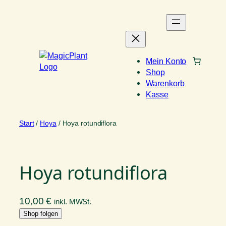
Zum
Inhalt
springen
Mein Konto
Shop
Warenkorb
Kasse
Start
/
Hoya
/ Hoya rotundiflora
Hoya rotundiflora
10,00
€
inkl. MWSt.
Shop folgen