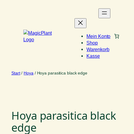
Zum
Inhalt
springen
Mein Konto
Shop
Warenkorb
Kasse
Start
/
Hoya
/ Hoya parasitica black edge
Hoya parasitica black
edge