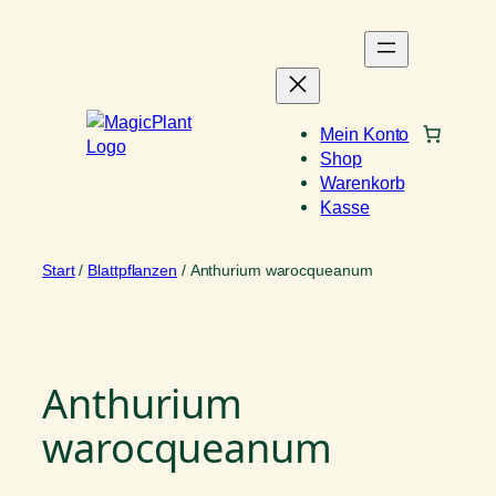
Zum
Inhalt
springen
Mein Konto
Shop
Warenkorb
Kasse
Start
/
Blattpflanzen
/ Anthurium warocqueanum
Anthurium
warocqueanum