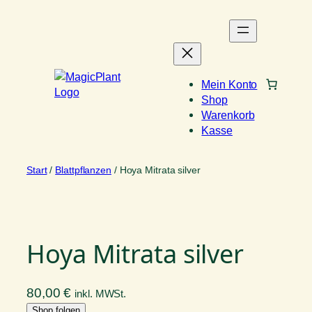
Zum
Inhalt
springen
Mein Konto
Shop
Warenkorb
Kasse
Start
/
Blattpflanzen
/ Hoya Mitrata silver
Hoya Mitrata silver
80,00
€
inkl. MWSt.
Shop folgen