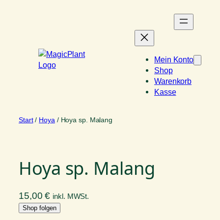
Zum
Inhalt
springen
Mein Konto
Shop
Warenkorb
Kasse
Start
/
Hoya
/ Hoya sp. Malang
Hoya sp. Malang
15,00
€
inkl. MWSt.
Shop folgen