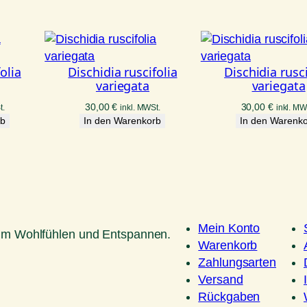
olia
Dischidia ruscifolia
Dischidia rusci
variegata
variegata
30,00
€
30,00
€
t.
inkl. MWSt.
inkl. MW
rb
In den Warenkorb
In den Warenk
Mein Konto
um Wohlfühlen und Entspannen.
Warenkorb
Zahlungsarten
Versand
Rückgaben