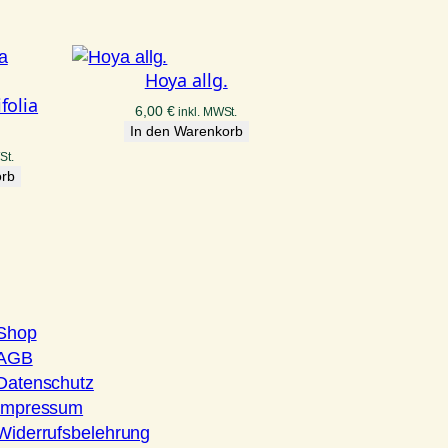
Hoya allg.
folia
6,00
€
inkl. MWSt.
In den Warenkorb
St.
orb
Shop
AGB
Datenschutz
Impressum
Widerrufsbelehrung