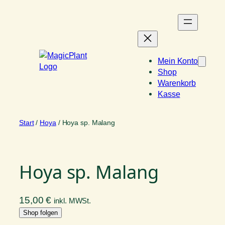
Zum
Inhalt
springen
Mein Konto
Shop
Warenkorb
Kasse
Start
/
Hoya
/ Hoya sp. Malang
Hoya sp. Malang
15,00
€
inkl. MWSt.
Shop folgen