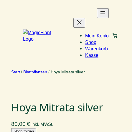
Zum
Inhalt
springen
Mein Konto
Shop
Warenkorb
Kasse
Start
/
Blattpflanzen
/ Hoya Mitrata silver
Hoya Mitrata silver
80,00
€
inkl. MWSt.
Shop folgen