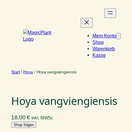
Zum
Inhalt
springen
Mein Konto
Shop
Warenkorb
Kasse
Start
/
Hoya
/ Hoya vangviengiensis
Hoya vangviengiensis
18,00
€
inkl. MWSt.
Shop folgen