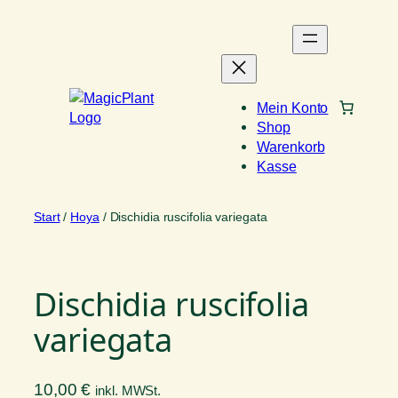
Zum
Inhalt
springen
Mein Konto
Shop
Warenkorb
Kasse
Start
/
Hoya
/ Dischidia ruscifolia variegata
Dischidia ruscifolia
variegata
10,00
€
inkl. MWSt.