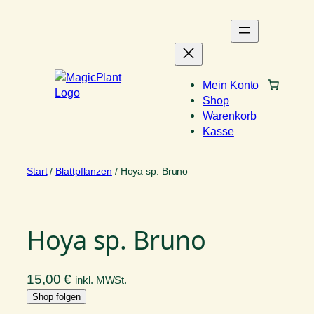
Zum
Inhalt
springen
Mein Konto
Shop
Warenkorb
Kasse
Start
/
Blattpflanzen
/ Hoya sp. Bruno
Hoya sp. Bruno
15,00
€
inkl. MWSt.
Shop folgen