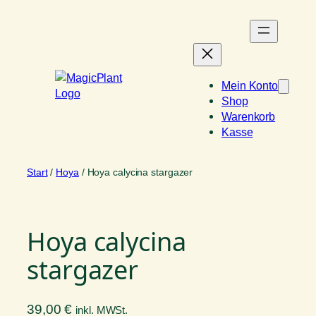
Zum
Inhalt
springen
Mein Konto
Shop
Warenkorb
Kasse
Start
/
Hoya
/ Hoya calycina stargazer
Hoya calycina
stargazer
39,00
€
inkl. MWSt.