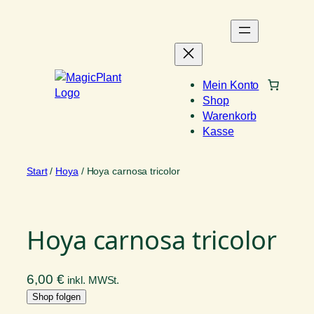
Zum
Inhalt
springen
Mein Konto
Shop
Warenkorb
Kasse
Start
/
Hoya
/ Hoya carnosa tricolor
Hoya carnosa tricolor
6,00
€
inkl. MWSt.
Shop folgen