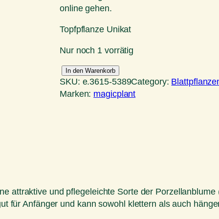
online gehen.
Topfpflanze Unikat
Nur noch 1 vorrätig
H
In den Warenkorb
SKU:
e.3615-5389
Category:
Blattpflanze
o
Marken:
magicplant
y
a
c
a
r
n
o
s
e attraktive und pflegeleichte Sorte der Porzellanblume (
a
h gut für Anfänger und kann sowohl klettern als auch hän
K
r