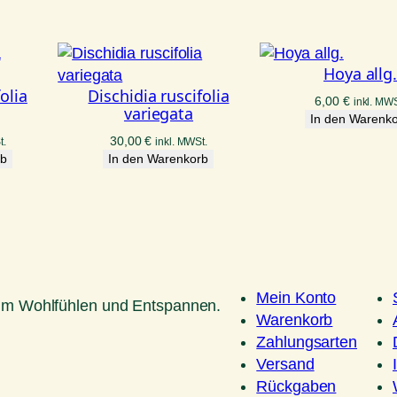
i
m
s
Hoya allg
o
olia
Dischidia ruscifolia
6,00
€
inkl. MWS
n
variegata
In den Warenk
Q
30,00
€
t.
inkl. MWSt.
u
rb
In den Warenkorb
e
e
n
M
e
n
Mein Konto
um Wohlfühlen und Entspannen.
g
Warenkorb
e
Zahlungsarten
Versand
Rückgaben