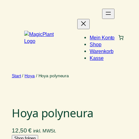
Zum
Inhalt
springen
Mein Konto
Shop
Warenkorb
Kasse
Start
/
Hoya
/ Hoya polyneura
Hoya polyneura
12,50
€
inkl. MWSt.
Shop folgen