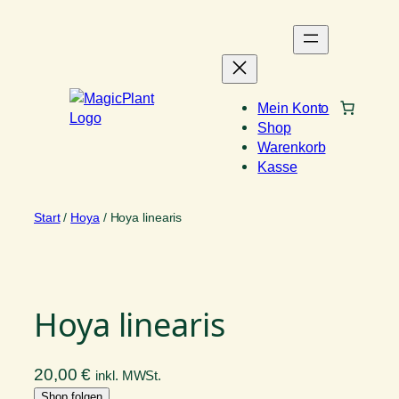
Zum
Inhalt
springen
Mein Konto
Shop
Warenkorb
Kasse
Start
/
Hoya
/ Hoya linearis
Hoya linearis
20,00
€
inkl. MWSt.
Shop folgen