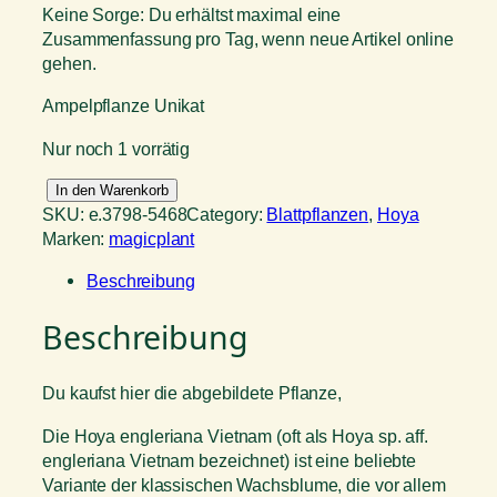
Keine Sorge: Du erhältst maximal eine
Zusammenfassung pro Tag, wenn neue Artikel online
gehen.
Ampelpflanze Unikat
Nur noch 1 vorrätig
H
In den Warenkorb
o
SKU:
e.3798-5468
Category:
Blattpflanzen
, 
Hoya
y
Marken:
magicplant
a
Beschreibung
e
n
Beschreibung
g
l
e
Du kaufst hier die abgebildete Pflanze,
r
i
Die Hoya engleriana Vietnam (oft als Hoya sp. aff.
a
engleriana Vietnam bezeichnet) ist eine beliebte
n
Variante der klassischen Wachsblume, die vor allem