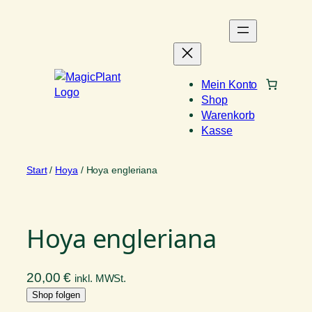
Zum
Inhalt
springen
Mein Konto
Shop
Warenkorb
Kasse
Start
/
Hoya
/ Hoya engleriana
Hoya engleriana
20,00
€
inkl. MWSt.
Shop folgen