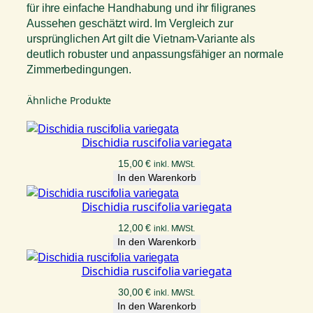
a
für ihre einfache Handhabung und ihr filigranes
M
Aussehen geschätzt wird. Im Vergleich zur
e
ursprünglichen Art gilt die Vietnam-Variante als
n
deutlich robuster und anpassungsfähiger an normale
g
Zimmerbedingungen.
e
Ähnliche Produkte
Dischidia ruscifolia variegata
15,00
€
inkl. MWSt.
In den Warenkorb
Dischidia ruscifolia variegata
12,00
€
inkl. MWSt.
In den Warenkorb
Dischidia ruscifolia variegata
30,00
€
inkl. MWSt.
In den Warenkorb