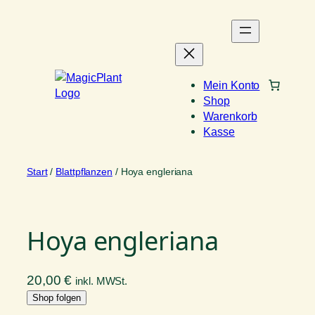
Zum
Inhalt
springen
Mein Konto
Shop
Warenkorb
Kasse
Start
/
Blattpflanzen
/ Hoya engleriana
Hoya engleriana
20,00
€
inkl. MWSt.
Shop folgen