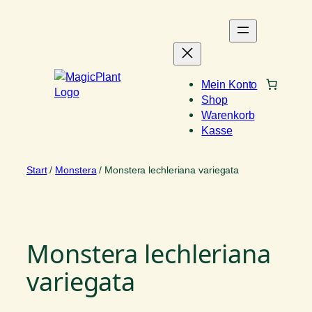
Zum
Inhalt
springen
Mein Konto
Shop
Warenkorb
Kasse
Start
/
Monstera
/ Monstera lechleriana variegata
Monstera lechleriana
variegata