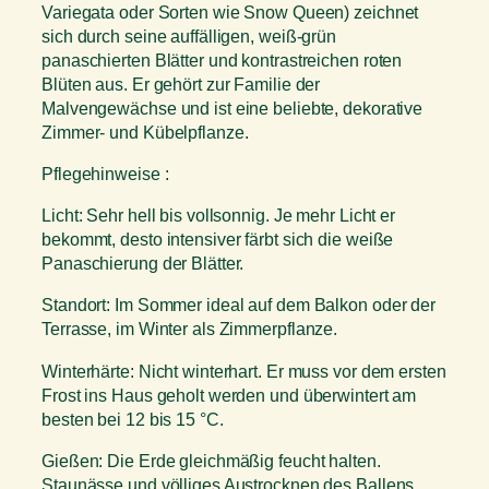
a
Variegata oder Sorten wie Snow Queen) zeichnet
-
sich durch seine auffälligen, weiß-grün
s
panaschierten Blätter und kontrastreichen roten
i
Blüten aus. Er gehört zur Familie der
n
Malvengewächse und ist eine beliebte, dekorative
e
Zimmer- und Kübelpflanze.
n
Pflegehinweise :
s
i
Licht: Sehr hell bis vollsonnig. Je mehr Licht er
s
bekommt, desto intensiver färbt sich die weiße
M
Panaschierung der Blätter.
e
n
Standort: Im Sommer ideal auf dem Balkon oder der
g
Terrasse, im Winter als Zimmerpflanze.
e
Winterhärte: Nicht winterhart. Er muss vor dem ersten
Frost ins Haus geholt werden und überwintert am
besten bei 12 bis 15 °C.
Gießen: Die Erde gleichmäßig feucht halten.
Staunässe und völliges Austrocknen des Ballens