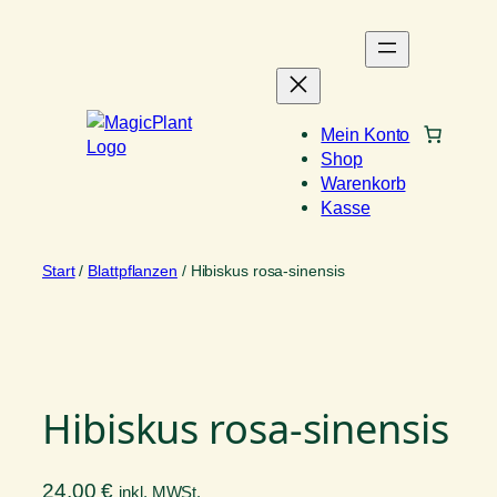
Zum
Inhalt
springen
Mein Konto
Shop
Warenkorb
Kasse
Start
/
Blattpflanzen
/ Hibiskus rosa-sinensis
Hibiskus rosa-sinensis
24,00
€
inkl. MWSt.