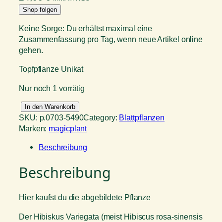
Shop folgen
Keine Sorge: Du erhältst maximal eine
Zusammenfassung pro Tag, wenn neue Artikel online
gehen.
Topfpflanze Unikat
Nur noch 1 vorrätig
H
In den Warenkorb
i
SKU:
p.0703-5490
Category:
Blattpflanzen
b
Marken:
magicplant
i
Beschreibung
s
k
Beschreibung
u
s
r
Hier kaufst du die abgebildete Pflanze
o
s
Der Hibiskus Variegata (meist Hibiscus rosa-sinensis