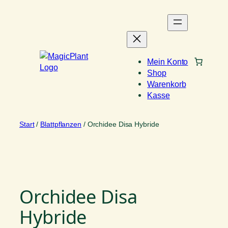
Zum
Inhalt
springen
Mein Konto
Shop
Warenkorb
Kasse
Start
/
Blattpflanzen
/ Orchidee Disa Hybride
Orchidee Disa
Hybride