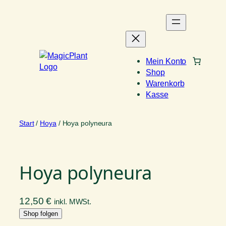
Zum
Inhalt
springen
Mein Konto
Shop
Warenkorb
Kasse
Start
/
Hoya
/ Hoya polyneura
Hoya polyneura
12,50
€
inkl. MWSt.
Shop folgen