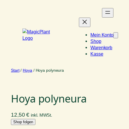
Zum
Inhalt
springen
Mein Konto
Shop
Warenkorb
Kasse
Start
/
Hoya
/ Hoya polyneura
Hoya polyneura
12,50
€
inkl. MWSt.
Shop folgen