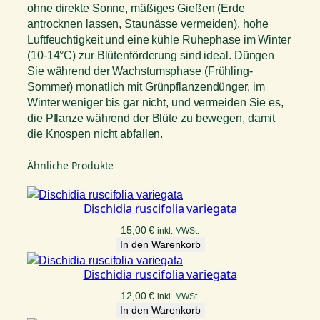
M
ohne direkte Sonne, mäßiges Gießen (Erde
e
antrocknen lassen, Staunässe vermeiden), hohe
n
Luftfeuchtigkeit und eine kühle Ruhephase im Winter
g
(10-14°C) zur Blütenförderung sind ideal. Düngen
e
Sie während der Wachstumsphase (Frühling-
Sommer) monatlich mit Grünpflanzendünger, im
Winter weniger bis gar nicht, und vermeiden Sie es,
die Pflanze während der Blüte zu bewegen, damit
die Knospen nicht abfallen.
Ähnliche Produkte
Dischidia ruscifolia variegata
15,00
€
inkl. MWSt.
In den Warenkorb
Dischidia ruscifolia variegata
12,00
€
inkl. MWSt.
In den Warenkorb