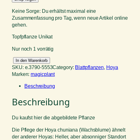
Keine Sorge: Du erhältst maximal eine
Zusammenfassung pro Tag, wenn neue Artikel online
gehen.
Topfpflanze Unikat
Nur noch 1 vorrätig
H
In den Warenkorb
o
SKU:
e.3790-5553
Category:
Blattpflanzen
, 
Hoya
y
Marken:
magicplant
a
Beschreibung
c
h
Beschreibung
u
n
i
Du kaufst hier die abgebildete Pflanze
a
n
Die Pflege der Hoya chuniana (Wachsblume) ähnelt
a
der anderer Hoyas: Heller, aber absonniger Standort