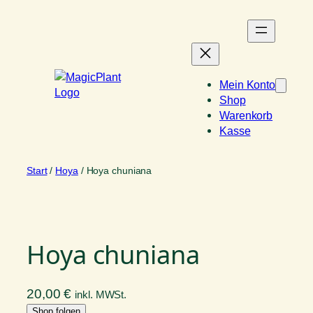
Zum
Inhalt
springen
Mein Konto
Shop
Warenkorb
Kasse
Start
/
Hoya
/ Hoya chuniana
Hoya chuniana
20,00
€
inkl. MWSt.
Shop folgen