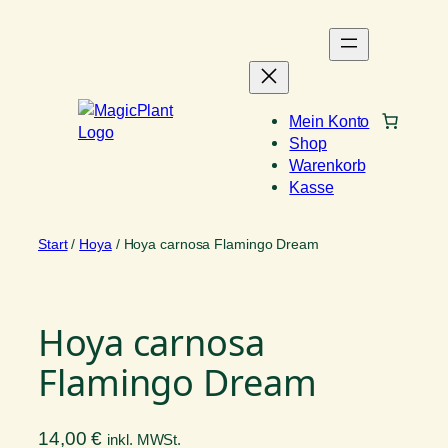
Zum
Inhalt
springen
Mein Konto
Shop
Warenkorb
Kasse
Start
/
Hoya
/ Hoya carnosa Flamingo Dream
Hoya carnosa
Flamingo Dream
14,00
€
inkl. MWSt.