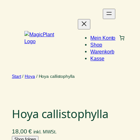
Zum
Inhalt
springen
Mein Konto
Shop
Warenkorb
Kasse
Start
/
Hoya
/ Hoya callistophylla
Hoya callistophylla
18,00
€
inkl. MWSt.
Shop folgen