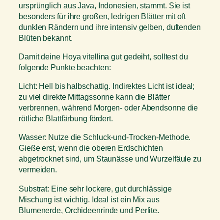
n
ursprünglich aus Java, Indonesien, stammt. Sie ist
a
besonders für ihre großen, ledrigen Blätter mit oft
M
dunklen Rändern und ihre intensiv gelben, duftenden
e
Blüten bekannt.
n
Damit deine Hoya vitellina gut gedeiht, solltest du
g
folgende Punkte beachten:
e
Licht: Hell bis halbschattig. Indirektes Licht ist ideal;
zu viel direkte Mittagssonne kann die Blätter
verbrennen, während Morgen- oder Abendsonne die
rötliche Blattfärbung fördert.
Wasser: Nutze die Schluck-und-Trocken-Methode.
Gieße erst, wenn die oberen Erdschichten
abgetrocknet sind, um Staunässe und Wurzelfäule zu
vermeiden.
Substrat: Eine sehr lockere, gut durchlässige
Mischung ist wichtig. Ideal ist ein Mix aus
Blumenerde, Orchideenrinde und Perlite.