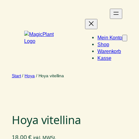
Zum
Inhalt
springen
Mein Konto
Shop
Warenkorb
Kasse
Start
/
Hoya
/ Hoya vitellina
Hoya vitellina
18,00
€
inkl. MWSt.