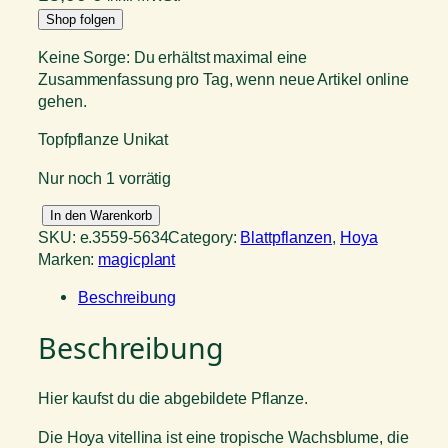
Shop folgen
Keine Sorge: Du erhältst maximal eine
Zusammenfassung pro Tag, wenn neue Artikel online
gehen.
Topfpflanze Unikat
Nur noch 1 vorrätig
H
In den Warenkorb
o
SKU:
e.3559-5634
Category:
Blattpflanzen
, 
Hoya
y
Marken:
magicplant
a
Beschreibung
v
i
Beschreibung
t
e
l
Hier kaufst du die abgebildete Pflanze.
l
i
Die Hoya vitellina ist eine tropische Wachsblume, die