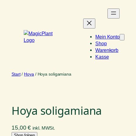
Zum
Inhalt
springen
Mein Konto
Shop
Warenkorb
Kasse
Start
/
Hoya
/ Hoya soligamiana
Hoya soligamiana
15,00
€
inkl. MWSt.
Shop folgen