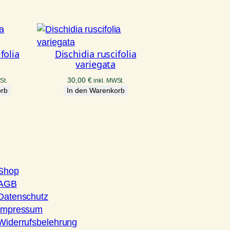
folia
Dischidia ruscifolia
variegata
30,00
€
St.
inkl. MWSt.
orb
In den Warenkorb
Shop
AGB
Datenschutz
Impressum
Widerrufsbelehrung