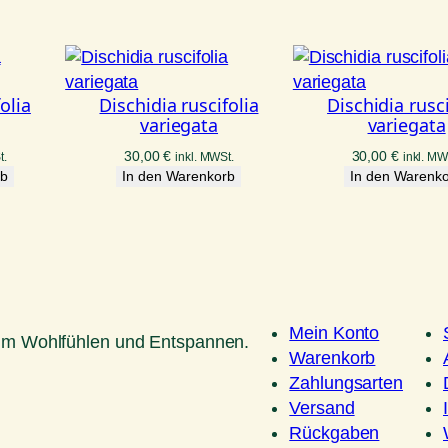
olia
Dischidia ruscifolia
Dischidia rusci
variegata
variegata
30,00
€
30,00
€
t.
inkl. MWSt.
inkl. MW
rb
In den Warenkorb
In den Warenk
Mein Konto
um Wohlfühlen und Entspannen.
Warenkorb
Zahlungsarten
Versand
Rückgaben