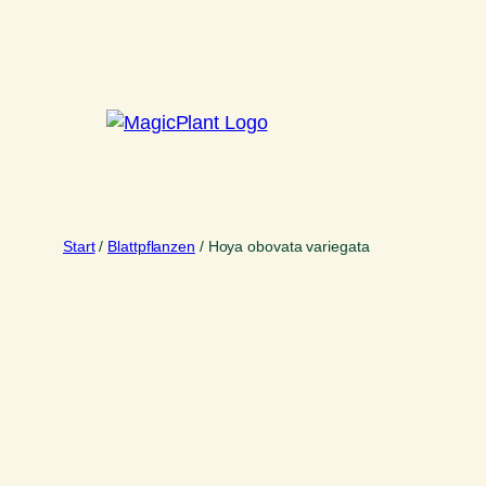
Zum
Inhalt
springen
Start
/
Blattpflanzen
/ Hoya obovata variegata