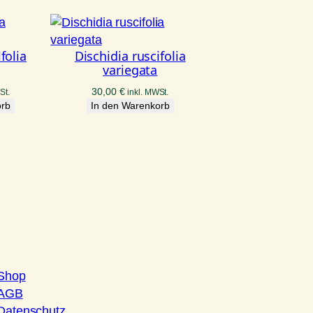
folia
Dischidia ruscifolia
variegata
30,00
€
St.
inkl. MWSt.
orb
In den Warenkorb
Shop
AGB
Datenschutz