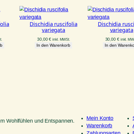
olia
Dischidia ruscifolia
Dischidia rusci
variegata
variegata
30,00
€
30,00
€
t.
inkl. MWSt.
inkl. MW
rb
In den Warenkorb
In den Warenk
Mein Konto
um Wohlfühlen und Entspannen.
Warenkorb
Zahlungsarten