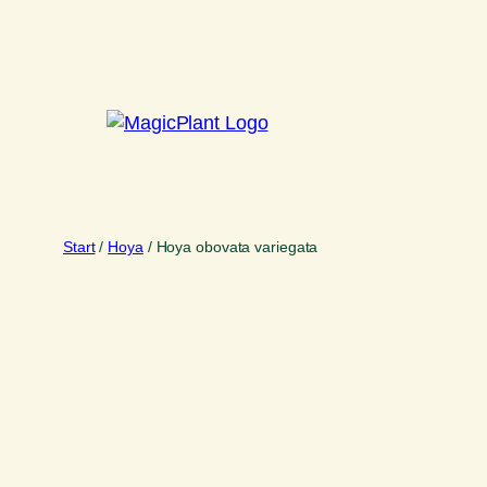
Zum
Inhalt
springen
Start
/
Hoya
/ Hoya obovata variegata