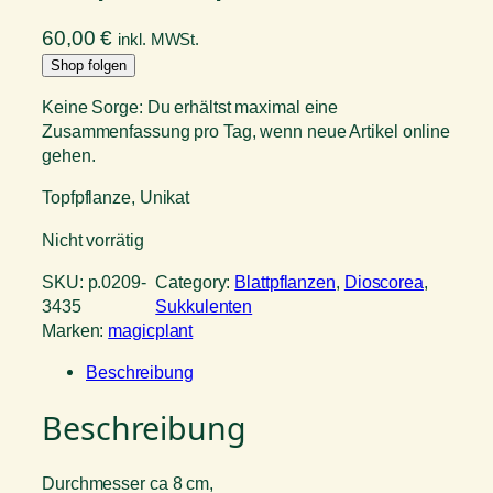
60,00
€
inkl. MWSt.
Shop folgen
Keine Sorge: Du erhältst maximal eine
Zusammenfassung pro Tag, wenn neue Artikel online
gehen.
Topfpflanze, Unikat
Nicht vorrätig
SKU:
p.0209-
Category:
Blattpflanzen
, 
Dioscorea
, 
3435
Sukkulenten
Marken:
magicplant
Beschreibung
Beschreibung
Durchmesser ca 8 cm,