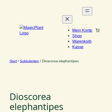
Zum
Inhalt
springen
Mein Konto
Shop
Warenkorb
Kasse
Start
/
Sukkulenten
/ Dioscorea elephantipes
Dioscorea
elephantipes