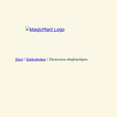
Zum
Inhalt
springen
Start
/
Sukkulenten
/ Dioscorea elephantipes