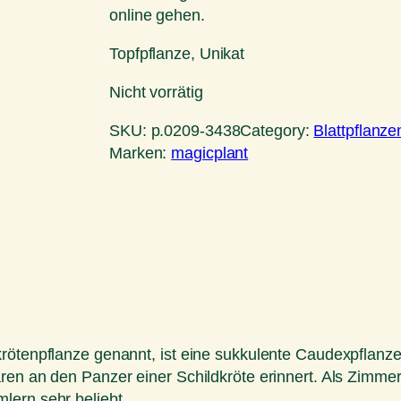
online gehen.
Topfpflanze, Unikat
Nicht vorrätig
SKU:
p.0209-3438
Category:
Blattpflanze
Marken:
magicplant
ötenpflanze genannt, ist eine sukkulente Caudexpflanze aus
en an den Panzer einer Schildkröte erinnert. Als Zimmerp
lern sehr beliebt.