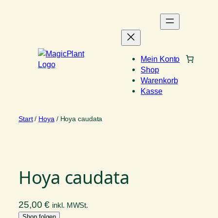
Zum
Inhalt
springen
Mein Konto
Shop
Warenkorb
Kasse
Start
/
Hoya
/ Hoya caudata
Hoya caudata
25,00
€
inkl. MWSt.
Shop folgen