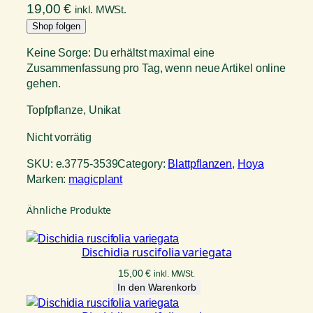
19,00
€
inkl. MWSt.
Shop folgen
Keine Sorge: Du erhältst maximal eine
Zusammenfassung pro Tag, wenn neue Artikel online
gehen.
Topfpflanze, Unikat
Nicht vorrätig
SKU:
e.3775-3539
Category:
Blattpflanzen
, 
Hoya
Marken:
magicplant
Ähnliche Produkte
Dischidia ruscifolia variegata
15,00
€
inkl. MWSt.
In den Warenkorb