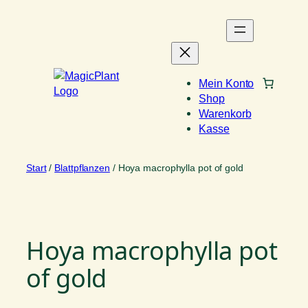
Zum
Inhalt
springen
Mein Konto
Shop
Warenkorb
Kasse
Start
/
Blattpflanzen
/ Hoya macrophylla pot of gold
Hoya macrophylla pot
of gold