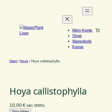
Zum
Inhalt
springen
Mein Konto
Shop
Warenkorb
Kasse
Start
/
Hoya
/ Hoya callistophylla
Hoya callistophylla
10,00
€
inkl. MWSt.
Shop folgen