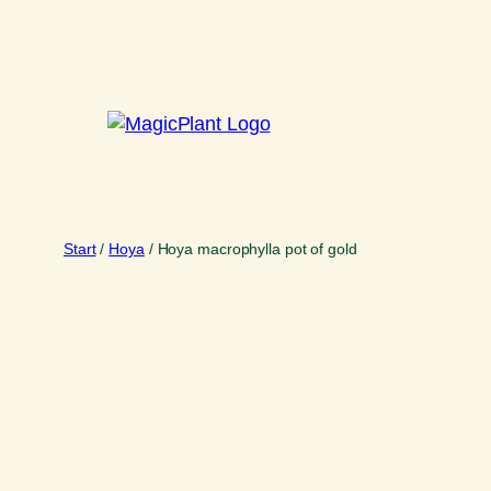
Zum
Inhalt
springen
Start
/
Hoya
/ Hoya macrophylla pot of gold