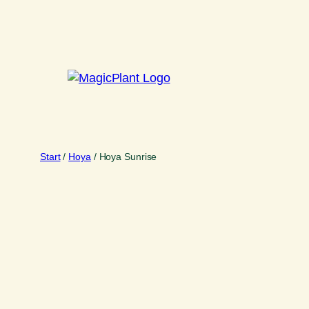
Zum
Inhalt
springen
Start
/
Hoya
/ Hoya Sunrise