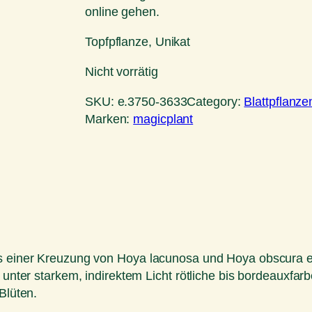
online gehen.
Topfpflanze, Unikat
Nicht vorrätig
SKU:
e.3750-3633
Category:
Blattpflanze
Marken:
magicplant
s einer Kreuzung von Hoya lacunosa und Hoya obscura ents
er unter starkem, indirektem Licht rötliche bis bordeaux
Blüten.