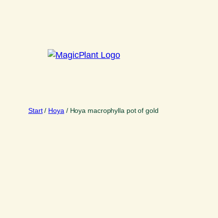
Zum
Inhalt
springen
Start
/
Hoya
/ Hoya macrophylla pot of gold