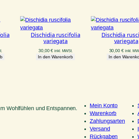
olia
Dischidia ruscifolia
Dischidia rusci
variegata
variegata
30,00
€
30,00
€
t.
inkl. MWSt.
inkl. MW
rb
In den Warenkorb
In den Warenk
Mein Konto
um Wohlfühlen und Entspannen.
Warenkorb
Zahlungsarten
Versand
Rückgaben